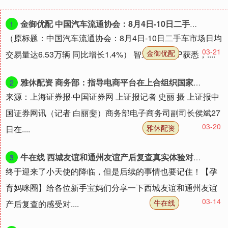
金御优配 中国汽车流通协会：8月4日-10日二手车市场日均交易量达653万辆 同比增长14%
1
（原标题：中国汽车流通协会：8月4日-10日二手车市场日均
03-21
金御优配
交易量达6.53万辆 同比增长1.4%） 智通财经APP获悉，....
雅休配资 商务部：指导电商平台在上合组织国家打造更多直采直供基地
2
来源：上海证券报·中国证券网 上证报记者 史丽 摄 上证报中
国证券网讯（记者 白丽斐）商务部电子商务司副司长侯斌27
03-20
雅休配资
日在....
牛在线 西城友谊和通州友谊产后复查真实体验对比，关键信息都在这
3
终于迎来了小天使的降临，但是后续的事情也要记住！【孕
育妈咪圈】给各位新手宝妈们分享一下西城友谊和通州友谊
03-14
牛在线
产后复查的感受对....