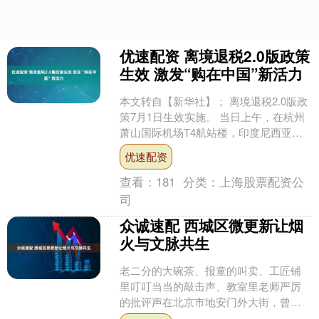
优速配资 离境退税2.0版政策
生效 激发“购在中国”新活力
本文转自【新华社】； 离境退税2.0版政
策7月1日生效实施。 当日上午，在杭州
萧山国际机场T4航站楼，印度尼西亚籍
游客胡先生带着从中国买的背包、香水
优速配资
等商品来到海....
查看：
181
分类：
上海股票配资公
司
众诚速配 西城区微更新让烟
火与文脉共生
老二分的大碗茶、报童的叫卖、工匠铺
里叮叮当当的敲击声、教室里老师严厉
的批评声在北京市地安门外大街，曾经
因落实核心区控规第一个降层的项目东