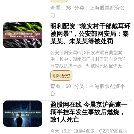
查看：
96
分类：
上海股票配资公
司
明利配资 “救灾村干部戴耳环
被网暴”，公安部网安局：秦
某某、未某某等被处罚
公安部网安局6月2日发布谣言典型案
例，其中，湖南石门县村干部向金元连
日奋战抗洪一线，却被网民因配饰无端
网暴。公安网安部门迅速行动，对秦某
明利配资
某、未某某等人予以行政处....
查看：
60
分类：
香港股票配资平
台
盈股网在线 今晨京沪高速一
辆半挂车发生事故后燃烧，
致1人死亡
今天（6.2）凌晨4点多，G2京沪高速往