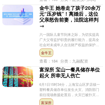
金牛王 她卷走了孩子20余万
元“压岁钱”！离婚后，这位
父亲怒告前妻，法院这样判
→
六一国际儿童节到来之际，为切实提高
广大父母监护职责的履行能力，提高全
社会对未成年人合法财产权益的保护意
识，上海市松江区人民法院（以下简
金牛王
称“松江法院”）把巡回审判....
查看：
184
分类：
九融配资
富深所 宝山一餐具储存单位
起火 所幸无人伤亡
6月1日15时34分，上海宝山区罗店镇一
塑料餐具储存单位发生火灾。消防部门
前往现场救援处置后，火灾已被扑灭，
未造成人员伤亡。 火灾现场 网友供图 附
富深所
近居民介绍，....