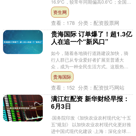
16.9℃，较常年同期偏高0.6℃；全国平
均降水量70.9毫米，较....
资生网
查看：
178
分类：
配资股票网
贵海国际 订单爆了！超1.3亿
人在追一个“新风口”
如今，随着各地骑行道路建设加快，骑
行人群已从专业爱好者扩展至普通大
众，成为一种全民生活方式。这股热潮
也直接带动了相关骑行装备的热销。 骑
贵海国际
行热催生消费“新商机” ....
查看：
152
分类：
配资技巧网站
满江红配资 新华财经早报：
6月3日
·国务院印发《加快农业农村现代化“十五
五”规划》 以加快农业农村现代化更好推
进中国式现代化建设 ·上海：深化全球资