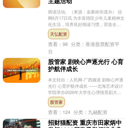
主题活动
阅读活动。（来源：金家岭街道办） 信
网6月17日讯 为丰富辖区少年儿童精神文
化生活，培养良好阅读习惯，营造全民
阅读、书香四溢的社区氛围，近期，青
天弘配资
岛市崂山区金家岭....
查看：
98
分类：
香港股票配资平
台
股管家 剧映心声逐光行 心育
护航伴成长
本文转自：人民网-广西频道 剧映心声逐
光行 心育护航伴成长 ——北海艺术设计
学院举办2026年大学生心理情景剧大赛
参赛作品《破茧》演绎现场。北海艺术
股管家
设计学院供....
查看：
124
分类：
九融配资
招财猫配资 重庆市田家炳中