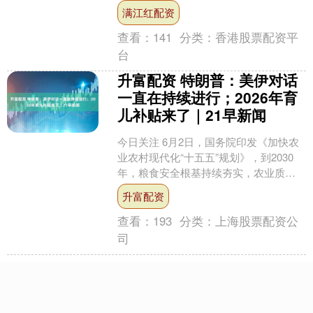
产管理中心建设做好电力期货、算力期
满江红配资
货研发准备 ....
查看：
141
分类：
香港股票配资平
台
升富配资 特朗普：美伊对话
一直在持续进行；2026年育
儿补贴来了｜21早新闻
今日关注 6月2日，国务院印发《加快农
业农村现代化“十五五”规划》，到2030
年，粮食安全根基持续夯实，农业质量
效益和竞争力不断提高，脱贫攻坚成果
升富配资
持续巩固拓展，....
查看：
193
分类：
上海股票配资公
司