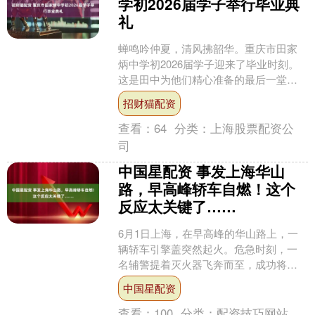
学初2026届学子举行毕业典
礼
蝉鸣吟仲夏，清风拂韶华。重庆市田家
炳中学初2026届学子迎来了毕业时刻。
这是田中为他们精心准备的最后一堂幸
福德育课：以师恩为笔，以期许为墨，
招财猫配资
把三年的陪伴与教诲，....
查看：
64
分类：
上海股票配资公
司
中国星配资 事发上海华山
路，早高峰轿车自燃！这个
反应太关键了……
6月1日上海，在早高峰的华山路上，一
辆轿车引擎盖突然起火。危急时刻，一
名辅警提着灭火器飞奔而至，成功将火
势扑灭在初起阶段，避免了蔓延成灾。
中国星配资
从车辆起火到拖离，全程....
查看：
100
分类：
配资技巧网站