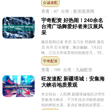
众诚速配
天意市场及北海医院原址，....
查看：
67
分类：
配资股票网
宇奇配资 好热闹！240余名
台湾广场舞爱好者来汉展风
采
极目新闻记者 李庆 实习生 邢旖晴 通讯
员 肖丹 灯火璀璨，舞步翩翩。7月2日
晚，江汉大学体育馆内热闹非凡，“同心
共舞——2026鄂台广场舞友谊赛”精彩上
宇奇配资
演。 ....
查看：
199
分类：
九融配资
旺发速配 新疆塔城：安集海
大峡谷地质景观
本文转自：人民网 新疆塔城地区沙湾市
安集海大峡谷，千万年流水冲刷形成独
特的辫状水系。富含矿物质的岩壁层叠