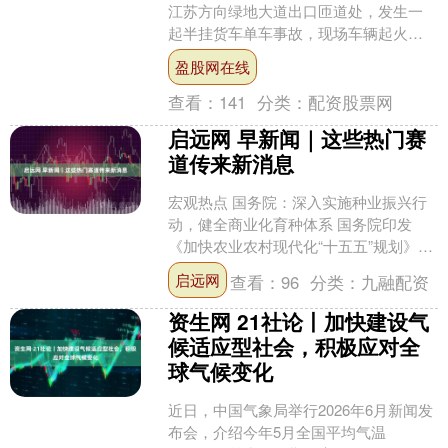
江苏方向绿地大道出口匝道处，发生一
起半挂货车单车事故，现场车辆起火燃
烧。记者了解到，事故造成一人死亡。
盈股网在线
现场图 网友摄 ....
查看：
141
分类：
配资股票网
启远网 早新闻｜这些热门赛
道传来新消息
宏观热点 国务院：深入实施种业振兴行
动，健全商业化育种体系 国务院印发
《加快农业农村现代化“十五五”规划》，
其中提出，加快推进种业振兴。深入实
启远网
查看：
96
分类：
九融配资
施种业振兴行动，加....
资生网 21社论丨加快建设气
候适应型社会，积极应对全
球气候变化
近日，中国气象局举行2026年6月新闻发
布会，介绍今年5月全国平均气温