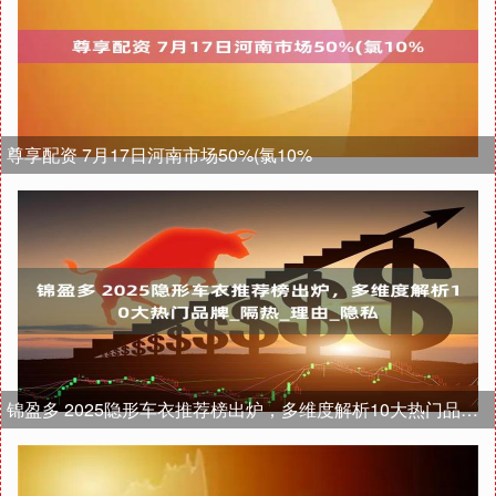
尊享配资 7月17日河南市场50%(氯10%
锦盈多 2025隐形车衣推荐榜出炉，多维度解析10大热门品牌_隔热_理由_隐私