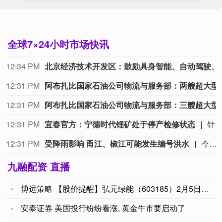
全球7×24小时市场快讯
12:34 PM
北京经济技术开发区：鼓励具身智能、自
12:31 PM
阿布扎比国家石油公司物流与服务
12:31 PM
阿布扎比国家石油公司物流与服务部：三艘超大型
12:31 PM
宜春官方：宁德时代锂矿处于停产检修状态
针对市场高度关注的宁德时代宜春枧下窝锂矿复产传闻，宜春市宜丰县生态环境局今日正式回应称：现场检查时，该企业处于停产检修状态，现场未进行矿石装运及破碎等生产作业，已要求企业尽快办理环评
12:31 PM
受降雨影响 甬江、椒江可能发生编号洪水
今天上午，水利部举行会商，分析研判全国的防汛形势。截至今天9时，黑龙江、内蒙古、河北、陕西、云南等地13条河流仍维持超警。8月7日至9日，受降雨影响，甬江、椒江可能发生编号洪水，暴雨区内部分中小河流及太湖周边河网区部分站点可能发生超警洪水；受上游来水影响，黑龙江干流抚远江段将超警，松花江干流及支流呼兰河、黑龙江干流同江至勤得利江段将维持超警。8月7日8时至8月8日8时，河北西南部、山西东部部分地区发生山洪灾害的可能性大（橙色预警）。水利部今天8时发布橙色山洪灾害气象预警，提醒暴雨洪水影响地区社会公众注意防范。
九融配资 直播
博远策略 【股价提醒】弘元绿能（603185）2月5日收盘跌
安泰证券 美国投行纷纷看涨, 黄金牛市要启动了