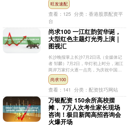
斑斓，赤红、青蓝、米白交织，金色河
旺发速配
道铺展谷底。盘山公路与....
查看：
125
分类：
香港股票配资平
台
尚求100 一江红韵贺华诞，
大型红色主题灯光秀上演｜
图视汇
长沙晚报掌上长沙7月2日讯（全媒体记
者 邹麟）7月2日，华灯初上时分，湘江
两岸万家灯火逐一点亮，为庆祝中国共
产党成立105周年，长沙联动湘江两岸各
尚求100
大地标建筑，上....
查看：
141
分类：
配资技巧网站
万银配资 150余所高校摆
摊， 7万人次考生家长现场
咨询！极目新闻高招咨询会
火爆开场