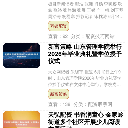
极目新闻记者 邹浩 张渊 肖杨 李碗容 狄
鑫 张裕 张静娴 张屏 王媛 向一帆 刘玉琴
周治涛 杨凝寒 摄影记者 宋枕涛 6月14
日，极目新闻第二十二届公益高招....
万银配资
查看：
92
分类：
配资技巧网站
新富策略 山东管理学院举行
2026年毕业典礼暨学位授予
仪式
大众网记者 朱晓宇 报道 6月12日上午9
时，山东管理学院2026年毕业典礼暨学
位授予仪式在文体中心举行。学校党委
书记魏勇、校长韩作生等全体校领导班
新富策略
子成员，与校....
查看：
138
分类：
配资股票网
天弘配资 书香润童心 金家岭
街道多个社区开展少儿阅读